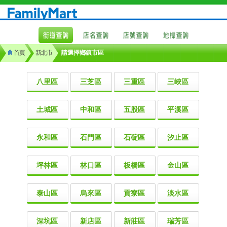
首頁
新北市
請選擇鄉鎮市區
八里區
三芝區
三重區
三峽區
土城區
中和區
五股區
平溪區
永和區
石門區
石碇區
汐止區
坪林區
林口區
板橋區
金山區
泰山區
烏來區
貢寮區
淡水區
深坑區
新店區
新莊區
瑞芳區