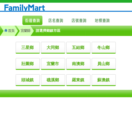
首頁
宜蘭縣
請選擇鄉鎮市區
三星鄉
大同鄉
五結鄉
冬山鄉
壯圍鄉
宜蘭市
南澳鄉
員山鄉
頭城鎮
礁溪鄉
羅東鎮
蘇澳鎮