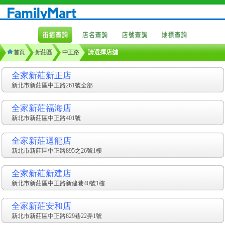
首頁
新莊區
中正路
請選擇店舖
全家新莊新正店
新北市新莊區中正路261號全部
全家新莊福海店
新北市新莊區中正路401號
全家新莊迴龍店
新北市新莊區中正路895之26號1樓
全家新莊新建店
新北市新莊區中正路新建巷40號1樓
全家新莊安和店
新北市新莊區中正路829巷22弄1號