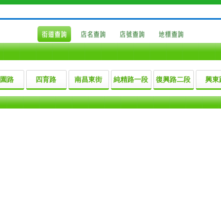
園路
四育路
南昌東街
純精路一段
復興路二段
興東